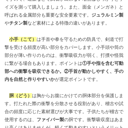
イズを測って購入しましょう。また、面金（メンガネ）と
呼ばれる金属部分も重要な安全要素です。
ジュラルミン製
や
チタン製
など素材による特徴の違いがあります。
小手（こて）
は手首や拳を守るための防具で、剣道で打
撃を受ける頻度が高い部分をカバーします。小手頭や筒の
部分が薄い作りのものは、衝撃吸収力が弱く、打撲や怪我
に繋がる場合もあります。ポイントは
①手や指を含む可動
部への衝撃を吸収できるか。②手首が動かしやすく、手の
内を自然と作りやすいか
が選定ポイントです。
胴（どう）
は胸からお腹にかけての胴体部分を保護しま
す。打たれた際の衝撃を分散させる役割があり、稽古や試
合の頻度に応じた素材選びが大事です。子供たちが稽古で
使用するのは、
ファイバー製
の胴です。衝撃吸収度はあま
り高くはありませんが、軽くて動きやすいというメリット