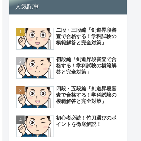
人気記事
二段・三段編「剣道昇段審
査で合格する！学科試験の
模範解答と完全対策」
初段編「剣道昇段審査で合
格する！学科試験の模範解
答と完全対策」
四段・五段編「剣道昇段審
査で合格する！学科試験の
模範解答と完全対策」
初心者必読！竹刀選びのポ
イントを徹底解説！