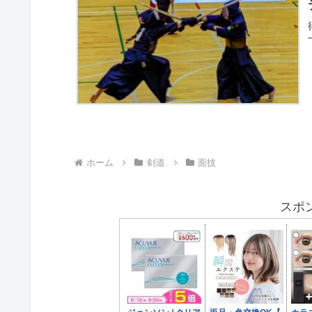
ホーム
剣道
面技
スポ