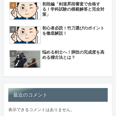
初段編「剣道昇段審査で合格す
る！学科試験の模範解答と完全対
策」
初心者必読！竹刀選びのポイント
を徹底解説！
悩める剣士へ！胴技の完成度を高
める稽古法とは？
最近のコメント
表示できるコメントはありません。