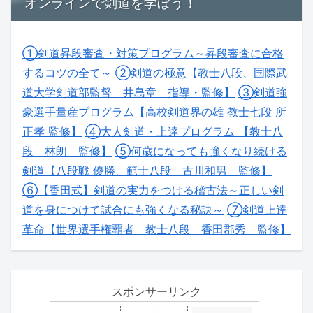
オンラインで剣道を学ぼう！
①剣道昇段審査・対策プログラム～昇段審査に合格
するコツの全て～
②剣道の極意【教士八段、国際武
道大学剣道部監督 井島章 指導・監修】
③剣道強
豪選手量産プログラム【高校剣道界の雄 教士七段 所
正孝 監修】
④大人剣道・上達プログラム 【教士八
段 林朗 監修】
⑤何歳になっても強くなり続ける
剣道【八段戦 優勝、範士八段 古川和男 監修】
⑥【香田式】剣道の実力をつける稽古法～正しい剣
道を身につけて試合にも強くなる秘訣～
⑦剣道上達
革命【世界選手権覇者 教士八段 香田郡秀 監修】
スポンサーリンク