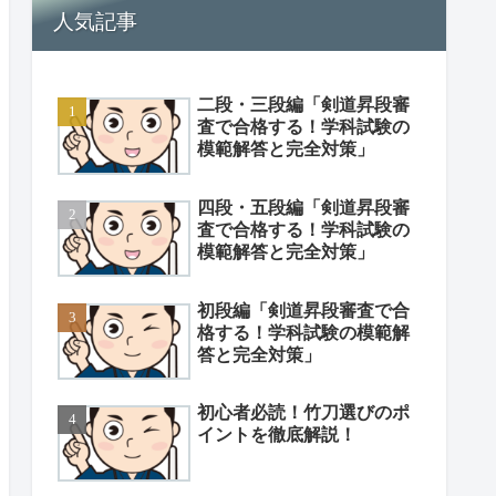
人気記事
二段・三段編「剣道昇段審
査で合格する！学科試験の
模範解答と完全対策」
四段・五段編「剣道昇段審
査で合格する！学科試験の
模範解答と完全対策」
初段編「剣道昇段審査で合
格する！学科試験の模範解
答と完全対策」
初心者必読！竹刀選びのポ
イントを徹底解説！