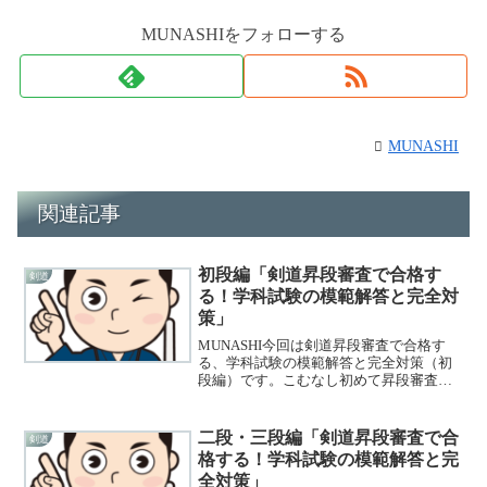
MUNASHIをフォローする
MUNASHI
関連記事
初段編「剣道昇段審査で合格す
剣道
る！学科試験の模範解答と完全対
策」
MUNASHI今回は剣道昇段審査で合格す
る、学科試験の模範解答と完全対策（初
段編）です。こむなし初めて昇段審査を
受けるという方は、しっかり読んで対策
しましょう。第1章 知識・理論
MUNASHIそれでは早速はじめていきまし
二段・三段編「剣道昇段審査で合
剣道
ょう。難しい言葉も出...
格する！学科試験の模範解答と完
全対策」