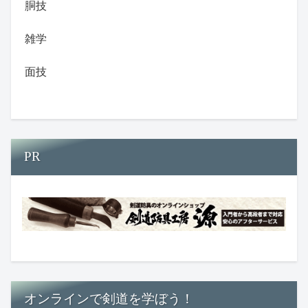
胴技
雑学
面技
PR
オンラインで剣道を学ぼう！