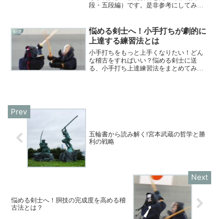
段・五段編）です。是非参考にしてみて
くださいね。こむなし学科試験、苦手な
ので助かります。第1章 知識・理論問１
「剣道の理念および剣道修練の心構え」
悩める剣士へ！小手打ちが劇的に
剣道
について述べなさい...
上達する練習法とは
小手打ちをもっと上手くなりたい！どん
な稽古をすればいい？悩める剣士に送
る、小手打ち上達練習法をまとめてみま
した。
五輪書から読み解く!宮本武蔵の哲学と勝
利の戦略
悩める剣士へ！胴技の完成度を高める稽
古法とは？