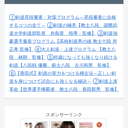
①剣道昇段審査・対策プログラム～昇段審査に合格
するコツの全て～
②剣道の極意【教士八段、国際武
道大学剣道部監督 井島章 指導・監修】
③剣道強
豪選手量産プログラム【高校剣道界の雄 教士七段 所
正孝 監修】
④大人剣道・上達プログラム 【教士八
段 林朗 監修】
⑤何歳になっても強くなり続ける
剣道【八段戦 優勝、範士八段 古川和男 監修】
⑥【香田式】剣道の実力をつける稽古法～正しい剣
道を身につけて試合にも強くなる秘訣～
⑦剣道上達
革命【世界選手権覇者 教士八段 香田郡秀 監修】
スポンサーリンク