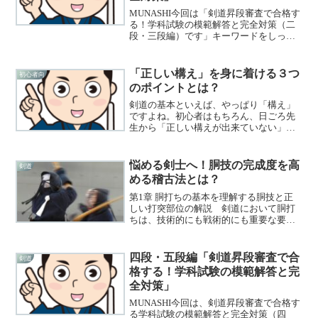
MUNASHI今回は「剣道昇段審査で合格す
る！学科試験の模範解答と完全対策（二
段・三段編）です」キーワードをしっか
り盛り込んだ回答が出来るようにしまし
ょう。こむなし二段・三段審査向けの学
科試験の問題と模範解答ですね。よろし
「正しい構え」を身に着ける３つ
初心者向
くお願いします。第...
のポイントとは？
剣道の基本といえば、やっぱり「構え」
ですよね。初心者はもちろん、日ごろ先
生から「正しい構えが出来ていない」と
いつも怒られてしまう人、「正しい構
え」とはなんぞや？という方向けに、今
回は「正しい構え」を身に着けるために
悩める剣士へ！胴技の完成度を高
剣道
気を付けておきたい３つのポ...
める稽古法とは？
第1章 胴打ちの基本を理解する胴技と正
しい打突部位の解説 剣道において胴打
ちは、技術的にも戦術的にも重要な要素
です。正しい胴打ちをするためには、ま
ず「打突部位」を正確に理解することが
必要です。胴を打つ際は、竹刀の刃筋が
四段・五段編「剣道昇段審査で合
剣道
胴の表面に正確に当たる...
格する！学科試験の模範解答と完
全対策」
MUNASHI今回は、剣道昇段審査で合格す
る学科試験の模範解答と完全対策（四